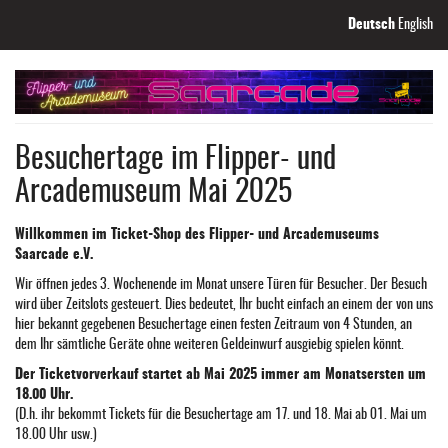
Zum
Deutsch
English
Haupt-
Inhalt
springen
Besuchertage im Flipper- und
Arcademuseum Mai 2025
Willkommen im Ticket-Shop des Flipper- und Arcademuseums
Saarcade e.V.
Wir öffnen jedes 3. Wochenende im Monat unsere Türen für Besucher. Der Besuch
wird über Zeitslots gesteuert. Dies bedeutet, Ihr bucht einfach an einem der von uns
hier bekannt gegebenen Besuchertage einen festen Zeitraum von 4 Stunden, an
dem Ihr sämtliche Geräte ohne weiteren Geldeinwurf ausgiebig spielen könnt.
Der Ticketvorverkauf startet ab Mai 2025 immer am Monatsersten um
18.00 Uhr.
(D.h. ihr bekommt Tickets für die Besuchertage am 17. und 18. Mai ab 01. Mai um
18.00 Uhr usw.)